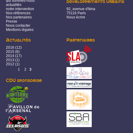
qui sommes-nous
développements Urbains
actualités
notre intervention
92, avenue d'Iéna
Nos références
75116 Paris
Nos partenaires
Nous écrire
Presse
Nous contacter
Mentions légales
Actualités
Partenaires
2016
(12)
2015
(6)
2014
(17)
2013
(1)
2012
(1)
Pages
1
2
3
CDU sponsorise