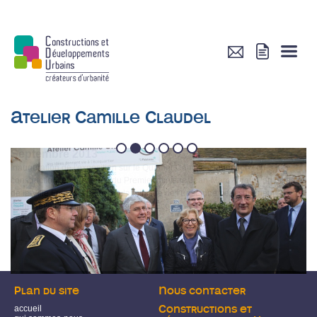
Atelier Camille Claudel
1
2
3
4
5
6
Septembre 2013
Inauguration de l'exposition sur le Quartier Camille Claudel en cours de
construction, en présence du Premier ministre Jean-Marc Ayrault, du ministre
de la Ville François Lamy, de la ministre de l'Enseignement supérieur
Geneviève Fioraso et du ministre de l'Écologie, du Développement durable
et de l'Énergie, Philippe Martin.
Plan du site
Nous contacter
accueil
Constructions et