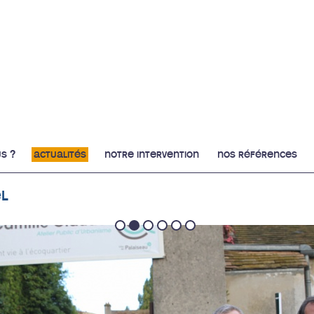
s ?
actualités
notre intervention
nos références
l
1
2
3
4
5
6