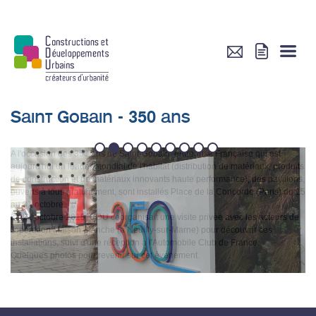
Saint Gobain - 350 ans
1
2
3
4
5
6
7
8
9
A l'occasion des 350 ans de Saint-Gobain, entreprise Française qui est
aujourd'hui un leader mondial de l'habitat (distribution de matériaux, produits
de construction et de matériaux innovants haute performance), des pavillons,
ouverts à tous gratuitement, sont installés Place de la Concorde (Paris) du 15
au 31 octobre.
Le 21 octobre 2015, CDU coorganisait une visite privée avec les acteurs de
l'opération Maison Blanche (à Neuilly-sur-Marne) pour découvrir ces
installations, suivi d'une réception à l'Automobile Club de France.
Quelques photos pour revenir sur cet évènement.