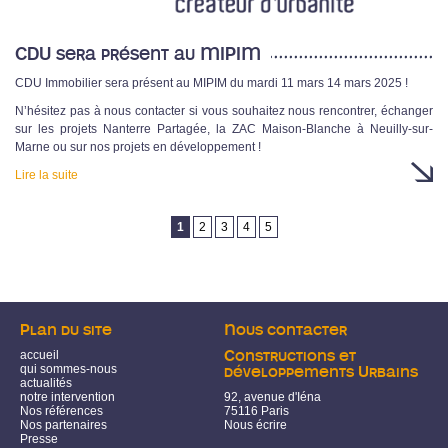
CDU sera présent au MIPIM
CDU Immobilier sera présent au MIPIM du mardi 11 mars 14 mars 2025 !
N’hésitez pas à nous contacter si vous souhaitez nous rencontrer, échanger
sur les projets Nanterre Partagée, la ZAC Maison-Blanche à Neuilly-sur-
Marne ou sur nos projets en développement !
Lire la suite
Pages
1
2
3
4
5
Plan du site
Nous contacter
accueil
Constructions et
qui sommes-nous
développements Urbains
actualités
notre intervention
92, avenue d'Iéna
Nos références
75116 Paris
Nos partenaires
Nous écrire
Presse