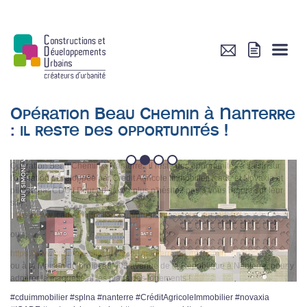
Opération Beau Chemin à Nanterre
: il reste des opportunités !
1
2
3
4
Opération Beau Chemin à Nanterre : il reste des opportunités à saisir sur
l'opération développée par Crédit Agricole Immobilier, Icade et Novaxia et
pilotée par CDU ! Pour en savoir plus n'hésitez pas à vous rendre sur leur
site :
https://www.icade-immobilier.com/progr.../beau-chemin,p85461
ou
https://www.ca-immobilier.fr/.../ach.../nanterre/beau-chemin
ou à la Maison du projet au 403 avenue de la République à Nanterre, pour y
admirer la maquette et les plans des logements !
#cduimmobilier #splna #nanterre #CréditAgricoleImmobilier #novaxia