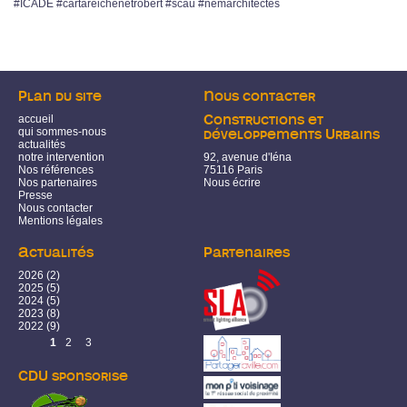
#ICADE #cartareichenetrobert #scau #nemarchitectes
Plan du site
Nous contacter
accueil
Constructions et
qui sommes-nous
développements Urbains
actualités
notre intervention
92, avenue d'Iéna
Nos références
75116 Paris
Nos partenaires
Nous écrire
Presse
Nous contacter
Mentions légales
Actualités
Partenaires
2026
(2)
2025
(5)
2024
(5)
2023
(8)
2022
(9)
Pages
1
2
3
CDU sponsorise