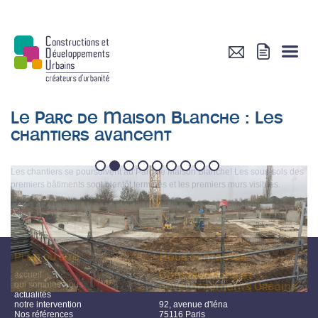
Le Parc de Maison Blanche : Les
chantiers avancent
1
2
3
4
5
6
7
8
9
Les chantiers se poursuivent au Parc de Maison Blanche! Les sous-sols des
premiers bâtiments sont bientôt terminés et les premiers murs visibles.
Plan du site
Nous contacter
accueil
Constructions et
qui sommes-nous
développements Urbains
actualités
notre intervention
92, avenue d'Iéna
Nos références
75116 Paris