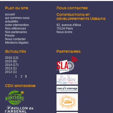
Plan du site
Nous contacter
accueil
Constructions et
qui sommes-nous
développements Urbains
actualités
notre intervention
92, avenue d'Iéna
Nos références
75116 Paris
Nos partenaires
Nous écrire
Presse
Nous contacter
Mentions légales
Actualités
Partenaires
2016
(12)
2015
(6)
2014
(17)
2013
(1)
2012
(1)
Pages
1
2
3
CDU sponsorise