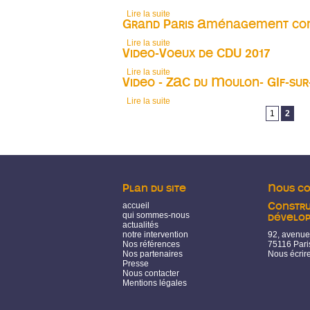
Lire la suite
de Maison-Blanche : La Maison de Pr
Grand Paris Aménagement con
Lire la suite
de Grand Paris Aménagement continu
Video-Voeux de CDU 2017
Lire la suite
de Video-Voeux de CDU 2017
Video - ZAC du Moulon- GIf-sur
Lire la suite
de Video - ZAC du Moulon- GIf-sur-Yv
Pages
1
2
Plan du site
Nous c
accueil
Constru
qui sommes-nous
dévelo
actualités
notre intervention
92, avenue
Nos références
75116 Pari
Nos partenaires
Nous écrir
Presse
Nous contacter
Mentions légales