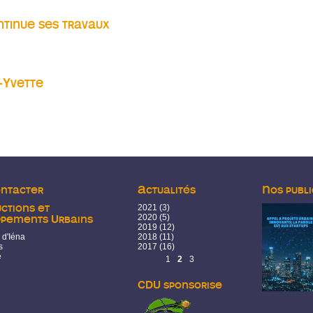
ojet en travaux
tinue ses travaux
e ses travaux
-Yvette
ette
ontacter
Actualités
Nos publi
ctions et
2021
(3)
2020
(5)
ppements Urbains
2019
(12)
 d'Iéna
2018
(11)
s
2017
(16)
e
Pages
1
2
3
CDU sponsorise