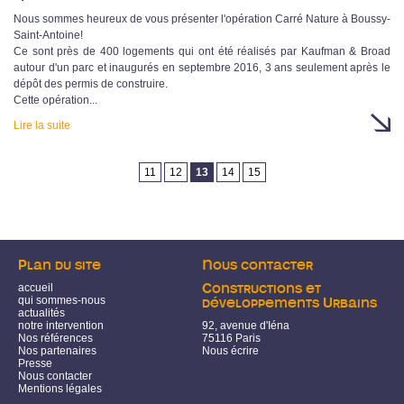
Nous sommes heureux de vous présenter l'opération Carré Nature à Boussy-
Saint-Antoine!
Ce sont près de 400 logements qui ont été réalisés par Kaufman & Broad
autour d'un parc et inaugurés en septembre 2016, 3 ans seulement après le
dépôt des permis de construire.
Cette opération...
Lire la suite
Pages
11
12
13
14
15
Plan du site
Nous contacter
accueil
Constructions et
qui sommes-nous
développements Urbains
actualités
notre intervention
92, avenue d'Iéna
Nos références
75116 Paris
Nos partenaires
Nous écrire
Presse
Nous contacter
Mentions légales