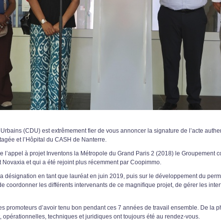
rbains (CDU) est extrêmement fier de vous annoncer la signature de l’acte authe
tagée et l’Hôpital du CASH de Nanterre.
e l’appel à projet Inventons la Métropole du Grand Paris 2 (2018) le Groupement co
Novaxia et qui a été rejoint plus récemment par Coopimmo.
 désignation en tant que lauréat en juin 2019, puis sur le développement du permi
 coordonner les différents intervenants de ce magnifique projet, de gérer les interf
s promoteurs d’avoir tenu bon pendant ces 7 années de travail ensemble. De la p
 opérationnelles, techniques et juridiques ont toujours été au rendez-vous.