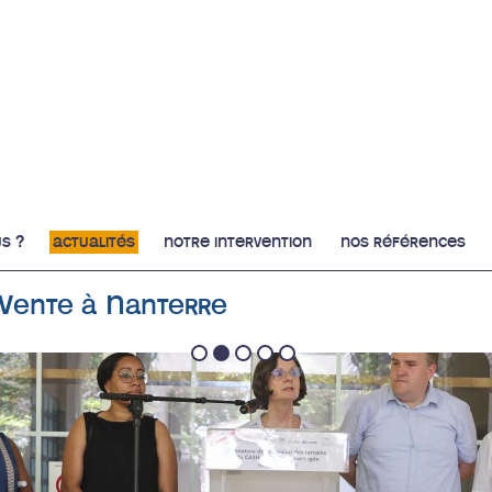
s ?
actualités
notre intervention
nos références
 Vente à Nanterre
1
2
3
4
5