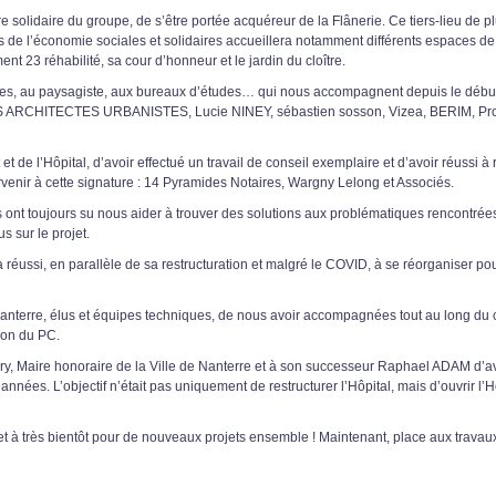
e solidaire du groupe, de s’être portée acquéreur de la Flânerie. Ce tiers-lieu de pl
 de l’économie sociales et solidaires accueillera notamment différents espaces de r
ent 23 réhabilité, sa cour d’honneur et le jardin du cloître.
ctes, au paysagiste, aux bureaux d’études… qui nous accompagnent depuis le débu
CHITECTES URBANISTES, Lucie NINEY, sébastien sosson, Vizea, BERIM, Pro
 de l’Hôpital, d’avoir effectué un travail de conseil exemplaire et d’avoir réussi à
arvenir à cette signature : 14 Pyramides Notaires, Wargny Lelong et Associés.
 ont toujours su nous aider à trouver des solutions aux problématiques rencontrées
s sur le projet.
a réussi, en parallèle de sa restructuration et malgré le COVID, à se réorganiser pou
Nanterre, élus et équipes techniques, de nous avoir accompagnées tout au long d
ion du PC.
rry, Maire honoraire de la Ville de Nanterre et à son successeur Raphael ADAM d’av
nées. L’objectif n’était pas uniquement de restructurer l’Hôpital, mais d’ouvrir l’Hôp
et à très bientôt pour de nouveaux projets ensemble ! Maintenant, place aux travaux