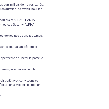
usieurs milliers de mètres-carrés,
estauration, de travail, pour les
t du projet : SCAU, CARTA -
metheus Security, ALPHA
 rédiger les actes dans les temps,
 sans pour autant réduire le
r permettre de libérer la parcelle
u chemin, avec notamment la
oir porté avec convictions ce
ital sur la Ville et de créer un
 !