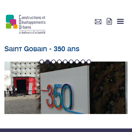
Saint Gobain - 350 ans
1
2
3
4
5
6
7
8
9
A l'occasion des 350 ans de Saint-Gobain, entreprise Française qui est
aujourd'hui un leader mondial de l'habitat (distribution de matériaux, produits
de construction et de matériaux innovants haute performance), des pavillons,
ouverts à tous gratuitement, sont installés Place de la Concorde (Paris) du 15
au 31 octobre.
Le 21 octobre 2015, CDU coorganisait une visite privée avec les acteurs de
l'opération Maison Blanche (à Neuilly-sur-Marne) pour découvrir ces
installations, suivi d'une réception à l'Automobile Club de France.
Quelques photos pour revenir sur cet évènement.