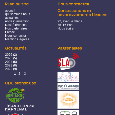
Plan du site
Nous contacter
accueil
Constructions et
qui sommes-nous
développements Urbains
actualités
notre intervention
92, avenue d'Iéna
Nos références
75116 Paris
Nos partenaires
Nous écrire
Presse
Nous contacter
Mentions légales
Actualités
Partenaires
2026
(2)
2025
(5)
2024
(5)
2023
(8)
2022
(9)
Pages
1
2
3
CDU sponsorise