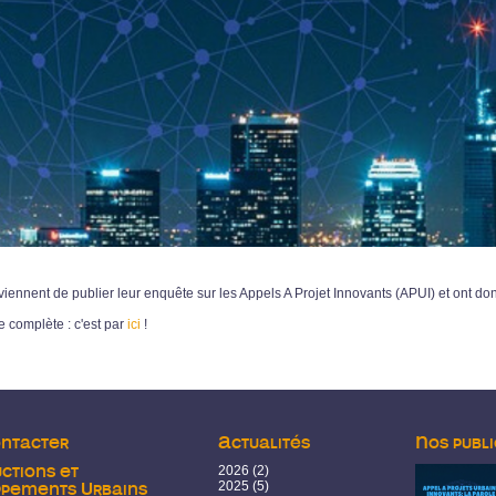
viennent de publier leur enquête sur les Appels A Projet Innovants (APUI) et ont don
te complète : c'est par
ici
!
ontacter
Actualités
Nos publi
ctions et
2026
(2)
2025
(5)
ppements Urbains