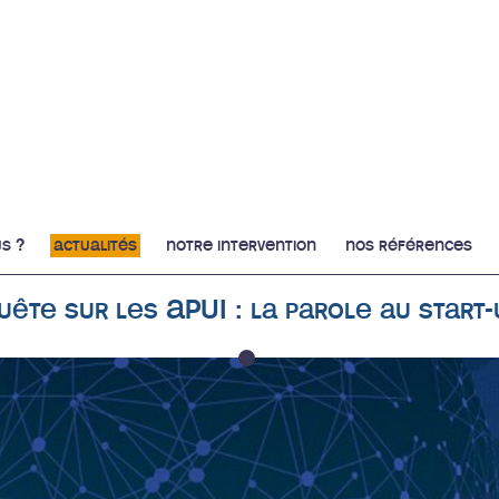
s ?
actualités
notre intervention
nos références
uête sur les APUI : la parole au start-
1