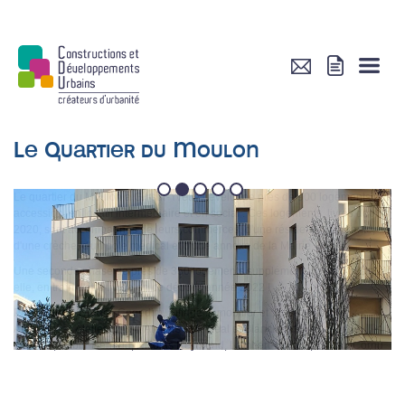
Le Quartier du Moulon
1
2
3
4
5
Le quartier du Moulon à Gif-sur-Yvette développe près de 900 logements en
accession, en locatif intermédiaire et en social . Ces logements, livrés depuis
2020, sont accompagnés de leurs commerces, d'une résidence étudiante,
d'une crèche, d'un pole médical et d'une annexe de la Mairie.
Une seconde phase de près de 350 logements supplémentaires est quant-à
elle, en train d'être livrée en ce début d'année 2022 !
Promoteurs : Dream, Cogedim, Eiffage Immobilier et Vinci Immobilier
Architectes : Ateliers 2/3/4, Ateliers 115, Béal et Blanckeart, Marie-Odile
Foucras, Babin-Renaud, Nicolas Reymond, Lambert-Lenack, Vincen Cornu