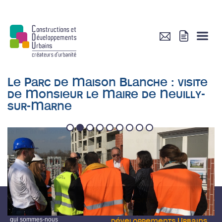
Le Parc de Maison Blanche : visite
de Monsieur le Maire de Neuilly-
sur-Marne
1
2
3
4
5
6
7
8
9
Le Parc de Maison Blanche : Le jeudi 21 février avait lieu la présentation des
échantillons de façades des premiers chantiers du quartier à Monsieur le
Maire de Neuilly-sur-Marne et à ses équipes
Plan du site
Nous contacter
accueil
Constructions et
qui sommes-nous
développements Urbains