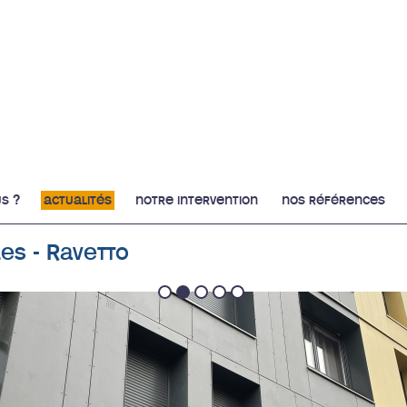
s ?
actualités
notre intervention
nos références
es - Ravetto
1
2
3
4
5