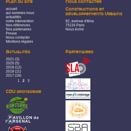
Plan du site
Nous contacter
accueil
Constructions et
qui sommes-nous
développements Urbains
actualités
notre intervention
92, avenue d'Iéna
Nos références
75116 Paris
Nos partenaires
Nous écrire
Presse
Nous contacter
Mentions légales
Actualités
Partenaires
2021
(3)
2020
(5)
2019
(12)
2018
(11)
2017
(16)
Pages
1
2
3
CDU sponsorise